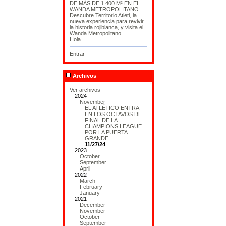
DE MÁS DE 1.400 M² EN EL
WANDA METROPOLITANO
Descubre Territorio Atleti, la
nueva experiencia para revivir
la historia rojiblanca, y visita el
Wanda Metropolitano
Hola
Entrar
Archivos
Ver archivos
2024
November
EL ATLÉTICO ENTRA
EN LOS OCTAVOS DE
FINAL DE LA
CHAMPIONS LEAGUE
POR LA PUERTA
GRANDE
11/27/24
2023
October
September
April
2022
March
February
January
2021
December
November
October
September