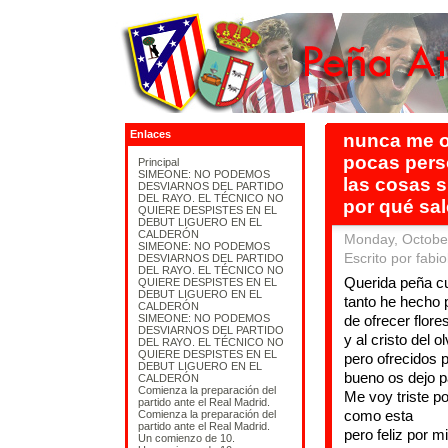
Enlaces
nunca me o
pocas pers
Principal
SIMEONE: NO PODEMOS
las cosas 
DESVIARNOS DEL PARTIDO
DEL RAYO. EL TÉCNICO NO
por qué sal
QUIERE DESPISTES EN EL
DEBUT LIGUERO EN EL
CALDERÓN
Monday, October
SIMEONE: NO PODEMOS
Escrito por fabio
DESVIARNOS DEL PARTIDO
DEL RAYO. EL TÉCNICO NO
Querida peña cu
QUIERE DESPISTES EN EL
DEBUT LIGUERO EN EL
tanto he hecho 
CALDERÓN
SIMEONE: NO PODEMOS
de ofrecer flore
DESVIARNOS DEL PARTIDO
y al cristo del 
DEL RAYO. EL TÉCNICO NO
QUIERE DESPISTES EN EL
pero ofrecidos p
DEBUT LIGUERO EN EL
bueno os dejo 
CALDERÓN
Comienza la preparación del
Me voy triste p
partido ante el Real Madrid.
como esta
Comienza la preparación del
partido ante el Real Madrid.
pero feliz por 
Un comienzo de 10.