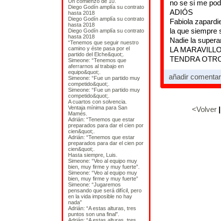
Un comienzo de 10.
no se si me pod
Diego Godín amplía su contrato
ADIÓS
hasta 2018
Diego Godín amplía su contrato
Fabiola zapardie
hasta 2018
la que siempre 
Diego Godín amplía su contrato
hasta 2018
Nadie la supera
“Tenemos que seguir nuestro
camino y éste pasa por el
LA MARAVILLO
partido del Elche&quot;.
TENDRA OTRO
Simeone: “Tenemos que
aferrarnos al trabajo en
equipo&quot;.
añadir comentar
Simeone: “Fue un partido muy
competido&quot;.
Simeone: “Fue un partido muy
competido&quot;.
A cuartos con solvencia.
Ventaja mínima para San
<Volver
Mamés.
Adrián: “Tenemos que estar
preparados para dar el cien por
cien&quot;.
Adrián: “Tenemos que estar
preparados para dar el cien por
cien&quot;.
Hasta siempre, Luis.
Simeone: “Veo al equipo muy
bien, muy firme y muy fuerte”.
Simeone: “Veo al equipo muy
bien, muy firme y muy fuerte”
Simeone: “Jugaremos
pensando que será difícil, pero
en la vida imposible no hay
nada”
Adrián: “A estas alturas, tres
puntos son una final”.
Adrián: “A estas alturas, tres