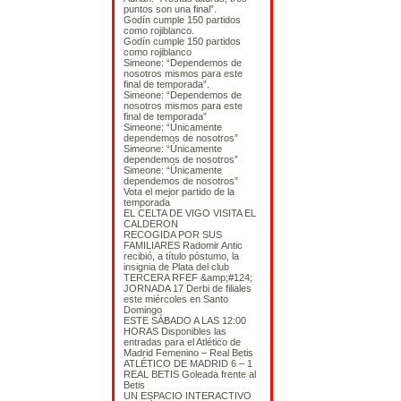
puntos son una final”.
Godín cumple 150 partidos
como rojiblanco.
Godín cumple 150 partidos
como rojiblanco
Simeone: “Dependemos de
nosotros mismos para este
final de temporada”.
Simeone: “Dependemos de
nosotros mismos para este
final de temporada”
Simeone: “Únicamente
dependemos de nosotros”
Simeone: “Únicamente
dependemos de nosotros”
Simeone: “Únicamente
dependemos de nosotros”
Vota el mejor partido de la
temporada
EL CELTA DE VIGO VISITA EL
CALDERON
RECOGIDA POR SUS
FAMILIARES Radomir Antic
recibió, a título póstumo, la
insignia de Plata del club
TERCERA RFEF &amp;#124;
JORNADA 17 Derbi de filiales
este miércoles en Santo
Domingo
ESTE SÁBADO A LAS 12:00
HORAS Disponibles las
entradas para el Atlético de
Madrid Femenino – Real Betis
ATLÉTICO DE MADRID 6 – 1
REAL BETIS Goleada frente al
Betis
UN ESPACIO INTERACTIVO