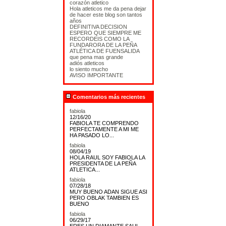
corazón atletico
Hola atleticos me da pena dejar
de hacer este blog son tantos
años
DEFINITIVA DECISION
ESPERO QUE SIEMPRE ME
RECORDEIS COMO LA
FUNDARORA DE LA PEÑA
ATLÉTICA DE FUENSALIDA
que pena mas grande
adiós atleticos
lo siento mucho
AVISO IMPORTANTE
Comentarios más recientes
fabiola
12/16/20
FABIOLA TE COMPRENDO
PERFECTAMENTE A MI ME
HA PASADO LO...
fabiola
08/04/19
HOLA RAUL SOY FABIOLA LA
PRESIDENTA DE LA PEÑA
ATLETICA...
fabiola
07/28/18
MUY BUENO ADAN SIGUE ASI
PERO OBLAK TAMBIEN ES
BUENO
fabiola
06/29/17