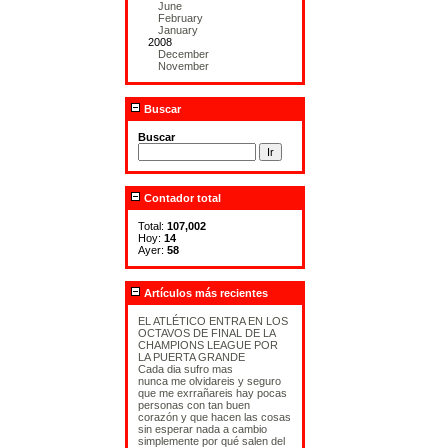
June
February
January
2008
December
November
Buscar
Buscar
Contador total
Total:
107,002
Hoy:
14
Ayer:
58
Artículos más recientes
EL ATLÉTICO ENTRA EN LOS
OCTAVOS DE FINAL DE LA
CHAMPIONS LEAGUE POR
LA PUERTA GRANDE
Cada dia sufro mas
nunca me olvidareis y seguro
que me exrrañareis hay pocas
personas con tan buen
corazón y que hacen las cosas
sin esperar nada a cambio
simplemente por qué salen del