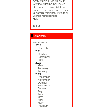
DE MÁS DE 1.400 M² EN EL
WANDA METROPOLITANO
Descubre Territorio Atleti, la
nueva experiencia para revivir
la historia rojiblanca, y visita el
Wanda Metropolitano
Hola
Entrar
Archivos
Ver archivos
2024
November
2023
October
September
April
2022
March
February
January
2021
December
November
October
September
August
July
June
May
April
March
February