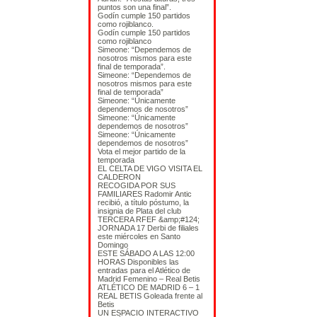
puntos son una final”.
Godín cumple 150 partidos
como rojiblanco.
Godín cumple 150 partidos
como rojiblanco
Simeone: “Dependemos de
nosotros mismos para este
final de temporada”.
Simeone: “Dependemos de
nosotros mismos para este
final de temporada”
Simeone: “Únicamente
dependemos de nosotros”
Simeone: “Únicamente
dependemos de nosotros”
Simeone: “Únicamente
dependemos de nosotros”
Vota el mejor partido de la
temporada
EL CELTA DE VIGO VISITA EL
CALDERON
RECOGIDA POR SUS
FAMILIARES Radomir Antic
recibió, a título póstumo, la
insignia de Plata del club
TERCERA RFEF &amp;#124;
JORNADA 17 Derbi de filiales
este miércoles en Santo
Domingo
ESTE SÁBADO A LAS 12:00
HORAS Disponibles las
entradas para el Atlético de
Madrid Femenino – Real Betis
ATLÉTICO DE MADRID 6 – 1
REAL BETIS Goleada frente al
Betis
UN ESPACIO INTERACTIVO