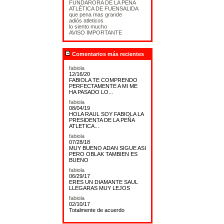
FUNDARORA DE LA PEÑA
ATLÉTICA DE FUENSALIDA
que pena mas grande
adiós atleticos
lo siento mucho
AVISO IMPORTANTE
Comentarios más recientes
fabiola
12/16/20
FABIOLA TE COMPRENDO
PERFECTAMENTE A MI ME
HA PASADO LO...
fabiola
08/04/19
HOLA RAUL SOY FABIOLA LA
PRESIDENTA DE LA PEÑA
ATLETICA...
fabiola
07/28/18
MUY BUENO ADAN SIGUE ASI
PERO OBLAK TAMBIEN ES
BUENO
fabiola
06/29/17
ERES UN DIAMANTE SAUL
LLEGARAS MUY LEJOS
fabiola
02/10/17
Totalmente de acuerdo