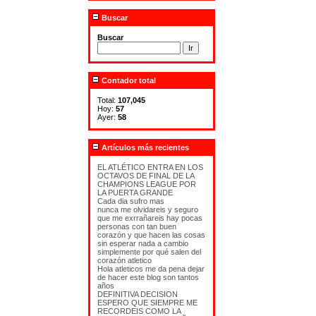
Buscar
Buscar
Contador total
Total:
107,045
Hoy:
57
Ayer:
58
Artículos más recientes
EL ATLÉTICO ENTRA EN LOS
OCTAVOS DE FINAL DE LA
CHAMPIONS LEAGUE POR
LA PUERTA GRANDE
Cada dia sufro mas
nunca me olvidareis y seguro
que me exrrañareis hay pocas
personas con tan buen
corazón y que hacen las cosas
sin esperar nada a cambio
simplemente por qué salen del
corazón atletico
Hola atleticos me da pena dejar
de hacer este blog son tantos
años
DEFINITIVA DECISION
ESPERO QUE SIEMPRE ME
RECORDEIS COMO LA