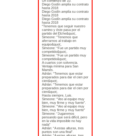
Un comienzo de 10.
Diego Godín amplía su contrato
hasta 2018
Diego Godín amplía su contrato
hasta 2018
Diego Godín amplía su contrato
hasta 2018
“Tenemos que seguir nuestro
camino y éste pasa por el
partido del Elche&quot;.
Simeone: “Tenemos que
aferrarnos al trabajo en
equipo&quot;.
Simeone: “Fue un partido muy
competido&quot;.
Simeone: “Fue un partido muy
competido&quot;.
A cuartos con solvencia.
Ventaja mínima para San
Mamés.
Adrián: “Tenemos que estar
preparados para dar el cien por
cien&quot;.
Adrián: “Tenemos que estar
preparados para dar el cien por
cien&quot;.
Hasta siempre, Luis.
Simeone: “Veo al equipo muy
bien, muy firme y muy fuerte”.
Simeone: “Veo al equipo muy
bien, muy firme y muy fuerte”
Simeone: “Jugaremos
pensando que será difícil, pero
en la vida imposible no hay
nada”
Adrián: “A estas alturas, tres
puntos son una final”.
Adrián: “A estas alturas, tres