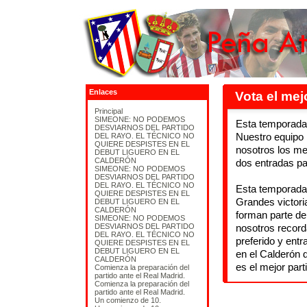
Enlaces
Vota el mej
Principal
SIMEONE: NO PODEMOS
Esta temporada e
DESVIARNOS DEL PARTIDO
Nuestro equipo 
DEL RAYO. EL TÉCNICO NO
QUIERE DESPISTES EN EL
nosotros los mej
DEBUT LIGUERO EN EL
CALDERÓN
dos entradas pa
SIMEONE: NO PODEMOS
DESVIARNOS DEL PARTIDO
DEL RAYO. EL TÉCNICO NO
Esta temporada 
QUIERE DESPISTES EN EL
Grandes victori
DEBUT LIGUERO EN EL
CALDERÓN
forman parte de
SIMEONE: NO PODEMOS
DESVIARNOS DEL PARTIDO
nosotros record
DEL RAYO. EL TÉCNICO NO
preferido y entr
QUIERE DESPISTES EN EL
DEBUT LIGUERO EN EL
en el Calderón 
CALDERÓN
es el mejor par
Comienza la preparación del
partido ante el Real Madrid.
Comienza la preparación del
partido ante el Real Madrid.
Un comienzo de 10.