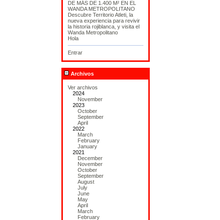
DE MÁS DE 1.400 M² EN EL
WANDA METROPOLITANO
Descubre Territorio Atleti, la
nueva experiencia para revivir
la historia rojiblanca, y visita el
Wanda Metropolitano
Hola
Entrar
Archivos
Ver archivos
2024
November
2023
October
September
April
2022
March
February
January
2021
December
November
October
September
August
July
June
May
April
March
February