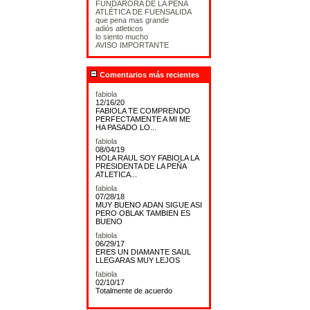
FUNDARORA DE LA PEÑA
ATLÉTICA DE FUENSALIDA
que pena mas grande
adiós atleticos
lo siento mucho
AVISO IMPORTANTE
Comentarios más recientes
fabiola
12/16/20
FABIOLA TE COMPRENDO
PERFECTAMENTE A MI ME
HA PASADO LO...
fabiola
08/04/19
HOLA RAUL SOY FABIOLA LA
PRESIDENTA DE LA PEÑA
ATLETICA...
fabiola
07/28/18
MUY BUENO ADAN SIGUE ASI
PERO OBLAK TAMBIEN ES
BUENO
fabiola
06/29/17
ERES UN DIAMANTE SAUL
LLEGARAS MUY LEJOS
fabiola
02/10/17
Totalmente de acuerdo