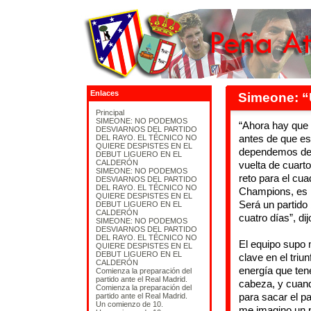
Enlaces
Simeone: 
Principal
SIMEONE: NO PODEMOS
“Ahora hay que 
DESVIARNOS DEL PARTIDO
antes de que es
DEL RAYO. EL TÉCNICO NO
QUIERE DESPISTES EN EL
dependemos de 
DEBUT LIGUERO EN EL
CALDERÓN
vuelta de cuart
SIMEONE: NO PODEMOS
reto para el cua
DESVIARNOS DEL PARTIDO
DEL RAYO. EL TÉCNICO NO
Champions, es im
QUIERE DESPISTES EN EL
Será un partido
DEBUT LIGUERO EN EL
CALDERÓN
cuatro días”, dij
SIMEONE: NO PODEMOS
DESVIARNOS DEL PARTIDO
DEL RAYO. EL TÉCNICO NO
El equipo supo m
QUIERE DESPISTES EN EL
DEBUT LIGUERO EN EL
clave en el triu
CALDERÓN
energía que ten
Comienza la preparación del
partido ante el Real Madrid.
cabeza, y cuand
Comienza la preparación del
para sacar el pa
partido ante el Real Madrid.
Un comienzo de 10.
me imagino un p