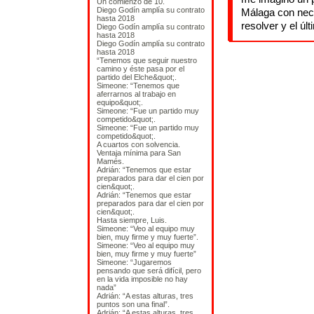
Un comienzo de 10.
Diego Godín amplía su contrato
Málaga con nece
hasta 2018
resolver y el úl
Diego Godín amplía su contrato
hasta 2018
Diego Godín amplía su contrato
hasta 2018
“Tenemos que seguir nuestro
camino y éste pasa por el
partido del Elche&quot;.
Simeone: “Tenemos que
aferrarnos al trabajo en
equipo&quot;.
Simeone: “Fue un partido muy
competido&quot;.
Simeone: “Fue un partido muy
competido&quot;.
A cuartos con solvencia.
Ventaja mínima para San
Mamés.
Adrián: “Tenemos que estar
preparados para dar el cien por
cien&quot;.
Adrián: “Tenemos que estar
preparados para dar el cien por
cien&quot;.
Hasta siempre, Luis.
Simeone: “Veo al equipo muy
bien, muy firme y muy fuerte”.
Simeone: “Veo al equipo muy
bien, muy firme y muy fuerte”
Simeone: “Jugaremos
pensando que será difícil, pero
en la vida imposible no hay
nada”
Adrián: “A estas alturas, tres
puntos son una final”.
Adrián: “A estas alturas, tres