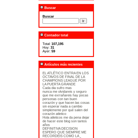
Buscar
Buscar
Contador total
Total:
107,195
Hoy:
31
Ayer:
59
Artículos más recientes
EL ATLÉTICO ENTRA EN LOS
OCTAVOS DE FINAL DE LA
CHAMPIONS LEAGUE POR
LA PUERTA GRANDE
Cada dia sufro mas
nunca me olvidareis y seguro
que me exrrañareis hay pocas
personas con tan buen
corazón y que hacen las cosas
sin esperar nada a cambio
simplemente por qué salen del
corazón atletico
Hola atleticos me da pena dejar
de hacer este blog son tantos
años
DEFINITIVA DECISION
ESPERO QUE SIEMPRE ME
RECORDEIS COMO LA