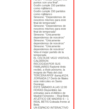
puntos son una final”.
Godín cumple 150 partidos
como rojiblanco.
Godín cumple 150 partidos
como rojiblanco
Simeone: “Dependemos de
nosotros mismos para este
final de temporada”.
Simeone: “Dependemos de
nosotros mismos para este
final de temporada”
Simeone: “Únicamente
dependemos de nosotros”
Simeone: “Únicamente
dependemos de nosotros”
Simeone: “Únicamente
dependemos de nosotros”
Vota el mejor partido de la
temporada
EL CELTA DE VIGO VISITA EL
CALDERON
RECOGIDA POR SUS
FAMILIARES Radomir Antic
recibió, a título póstumo, la
insignia de Plata del club
TERCERA RFEF &amp;#124;
JORNADA 17 Derbi de filiales
este miércoles en Santo
Domingo
ESTE SÁBADO A LAS 12:00
HORAS Disponibles las
entradas para el Atlético de
Madrid Femenino – Real Betis
ATLÉTICO DE MADRID 6 – 1
REAL BETIS Goleada frente al
Betis
UN ESPACIO INTERACTIVO