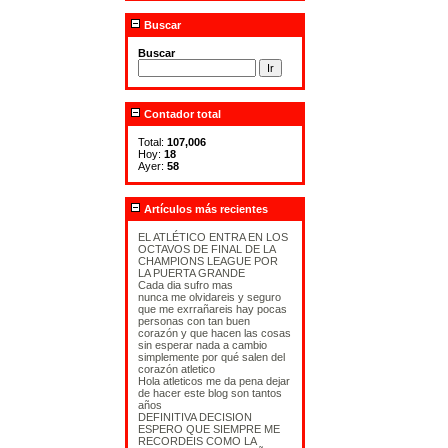
Buscar
Buscar
Contador total
Total:
107,006
Hoy:
18
Ayer:
58
Artículos más recientes
EL ATLÉTICO ENTRA EN LOS
OCTAVOS DE FINAL DE LA
CHAMPIONS LEAGUE POR
LA PUERTA GRANDE
Cada dia sufro mas
nunca me olvidareis y seguro
que me exrrañareis hay pocas
personas con tan buen
corazón y que hacen las cosas
sin esperar nada a cambio
simplemente por qué salen del
corazón atletico
Hola atleticos me da pena dejar
de hacer este blog son tantos
años
DEFINITIVA DECISION
ESPERO QUE SIEMPRE ME
RECORDEIS COMO LA