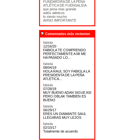
FUNDARORA DE LA PEÑA
ATLÉTICA DE FUENSALIDA
que pena mas grande
adiós atleticos
lo siento mucho
AVISO IMPORTANTE
Comentarios más recientes
fabiola
12/16/20
FABIOLA TE COMPRENDO
PERFECTAMENTE A MI ME
HA PASADO LO...
fabiola
08/04/19
HOLA RAUL SOY FABIOLA LA
PRESIDENTA DE LA PEÑA
ATLETICA...
fabiola
07/28/18
MUY BUENO ADAN SIGUE ASI
PERO OBLAK TAMBIEN ES
BUENO
fabiola
06/29/17
ERES UN DIAMANTE SAUL
LLEGARAS MUY LEJOS
fabiola
02/10/17
Totalmente de acuerdo