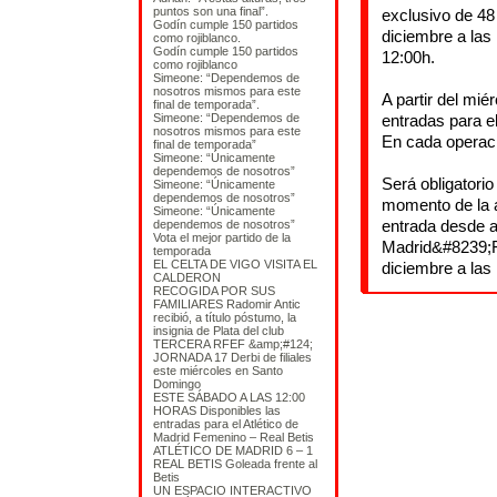
puntos son una final”.
exclusivo de 48
Godín cumple 150 partidos
diciembre a las
como rojiblanco.
Godín cumple 150 partidos
12:00h.
como rojiblanco
Simeone: “Dependemos de
nosotros mismos para este
A partir del mié
final de temporada”.
Simeone: “Dependemos de
entradas para el
nosotros mismos para este
En cada operaci
final de temporada”
Simeone: “Únicamente
dependemos de nosotros”
Será obligatori
Simeone: “Únicamente
dependemos de nosotros”
momento de la a
Simeone: “Únicamente
entrada desde a
dependemos de nosotros”
Vota el mejor partido de la
Madrid&#8239;
temporada
EL CELTA DE VIGO VISITA EL
diciembre a las
CALDERON
RECOGIDA POR SUS
FAMILIARES Radomir Antic
recibió, a título póstumo, la
insignia de Plata del club
TERCERA RFEF &amp;#124;
JORNADA 17 Derbi de filiales
este miércoles en Santo
Domingo
ESTE SÁBADO A LAS 12:00
HORAS Disponibles las
entradas para el Atlético de
Madrid Femenino – Real Betis
ATLÉTICO DE MADRID 6 – 1
REAL BETIS Goleada frente al
Betis
UN ESPACIO INTERACTIVO