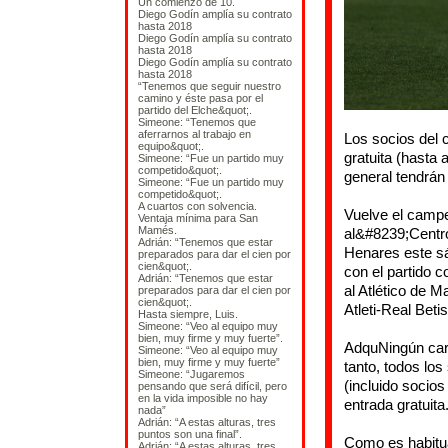
Un comienzo de 10.
Diego Godín amplía su contrato
hasta 2018
Diego Godín amplía su contrato
hasta 2018
Diego Godín amplía su contrato
hasta 2018
“Tenemos que seguir nuestro
camino y éste pasa por el
partido del Elche&quot;.
Simeone: “Tenemos que
aferrarnos al trabajo en
Los socios del c
equipo&quot;.
gratuita (hasta 
Simeone: “Fue un partido muy
competido&quot;.
general tendrán
Simeone: “Fue un partido muy
competido&quot;.
A cuartos con solvencia.
Vuelve el campe
Ventaja mínima para San
Mamés.
al&#8239;Cent
Adrián: “Tenemos que estar
Henares este s
preparados para dar el cien por
cien&quot;.
con el partido 
Adrián: “Tenemos que estar
al Atlético de M
preparados para dar el cien por
cien&quot;.
Atleti-Real Betis
Hasta siempre, Luis.
Simeone: “Veo al equipo muy
bien, muy firme y muy fuerte”.
AdquNingún carn
Simeone: “Veo al equipo muy
bien, muy firme y muy fuerte”
tanto, todos lo
Simeone: “Jugaremos
(incluido socio
pensando que será difícil, pero
en la vida imposible no hay
entrada gratuit
nada”
Adrián: “A estas alturas, tres
puntos son una final”.
Como es habitual
Adrián: “A estas alturas, tres