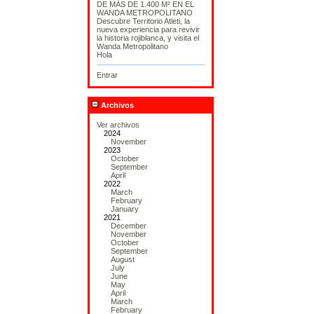
DE MÁS DE 1.400 M² EN EL
WANDA METROPOLITANO
Descubre Territorio Atleti, la
nueva experiencia para revivir
la historia rojiblanca, y visita el
Wanda Metropolitano
Hola
Entrar
Archivos
Ver archivos
2024
November
2023
October
September
April
2022
March
February
January
2021
December
November
October
September
August
July
June
May
April
March
February