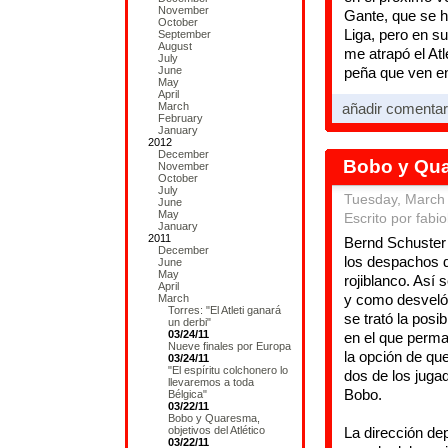
November
Gante, que se h
October
Liga, pero en s
September
August
me atrapó el At
July
June
peña que ven en 
May
April
March
añadir comenta
February
January
2012
December
Bobo y Quar
November
October
July
Tuesday, March
June
May
Escrito por fabio
January
2011
Bernd Schuster 
December
los despachos d
June
May
rojiblanco. Así 
April
y como desveló
March
Torres: "El Atleti ganará
se trató la posi
un derbi"
03/24/11
en el que perma
Nueve finales por Europa
la opción de qu
03/24/11
"El espíritu colchonero lo
dos de los juga
llevaremos a toda
Bobo.
Bélgica"
03/22/11
Bobo y Quaresma,
objetivos del Atlético
La dirección dep
03/22/11