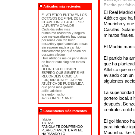
Escrito por fabio
Artículos más recientes
El Real Madrid s
EL ATLÉTICO ENTRA EN LOS
Atlético que ha 
OCTAVOS DE FINAL DE LA
CHAMPIONS LEAGUE POR
Mourinho y que
LA PUERTA GRANDE
Casillas. Solam
Cada dia sufro mas
nunca me olvidareis y seguro
minutos finales.
que me exrrañareis hay pocas
personas con tan buen
corazón y que hacen las cosas
El Madrid marca
sin esperar nada a cambio
simplemente por qué salen del
corazón atletico
El partido ha ar
Hola atleticos me da pena dejar
de hacer este blog son tantos
que ha plantead
años
Atlético que no
DEFINITIVA DECISION
ESPERO QUE SIEMPRE ME
avisado con un 
RECORDEIS COMO LA
FUNDARORA DE LA PEÑA
siguientes acci
ATLÉTICA DE FUENSALIDA
que pena mas grande
adiós atleticos
La superioridad 
lo siento mucho
portero local, 
AVISO IMPORTANTE
después, Benze
centrales colcho
Comentarios más recientes
fabiola
El gol blanco ha
12/16/20
para intentar i
FABIOLA TE COMPRENDO
PERFECTAMENTE A MI ME
Mourinho: Iker 
HA PASADO LO...