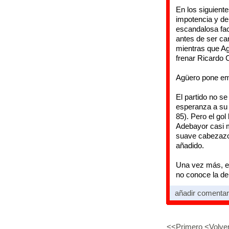
En los siguiente
impotencia y de
escandalosa faci
antes de ser cam
mientras que A
frenar Ricardo 
Agüero pone e
El partido no s
esperanza a su a
85). Pero el gol
Adebayor casi m
suave cabezazo 
añadido.
Una vez más, el
no conoce la der
añadir comenta
<<Primero
<Volve