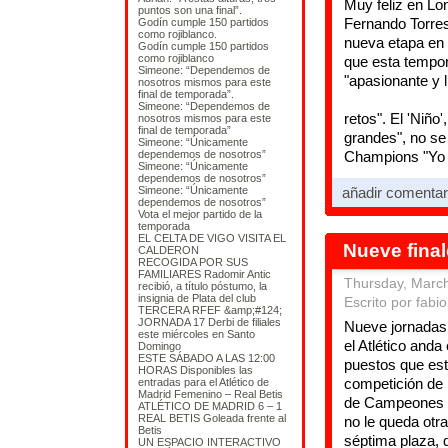
Muy feliz en Lo
puntos son una final”.
Fernando Torres
Godín cumple 150 partidos
como rojiblanco.
nueva etapa en 
Godín cumple 150 partidos
como rojiblanco
que esta tempor
Simeone: “Dependemos de
"apasionante y 
nosotros mismos para este
final de temporada”.
Simeone: “Dependemos de
retos". El 'Niño
nosotros mismos para este
final de temporada”
grandes", no se
Simeone: “Únicamente
dependemos de nosotros”
Champions "Yo q
Simeone: “Únicamente
dependemos de nosotros”
Simeone: “Únicamente
añadir comenta
dependemos de nosotros”
Vota el mejor partido de la
temporada
EL CELTA DE VIGO VISITA EL
Nueve fina
CALDERON
RECOGIDA POR SUS
FAMILIARES Radomir Antic
Thursday, March
recibió, a título póstumo, la
insignia de Plata del club
Escrito por fabio
TERCERA RFEF &amp;#124;
JORNADA 17 Derbi de filiales
Nueve jornadas 
este miércoles en Santo
el Atlético and
Domingo
ESTE SÁBADO A LAS 12:00
puestos que est
HORAS Disponibles las
competición de 
entradas para el Atlético de
Madrid Femenino – Real Betis
de Campeones a 
ATLÉTICO DE MADRID 6 – 1
REAL BETIS Goleada frente al
no le queda otra
Betis
séptima plaza, 
UN ESPACIO INTERACTIVO