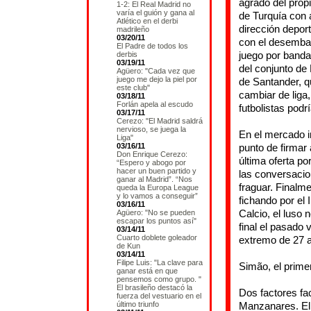
agrado del propi
1-2: El Real Madrid no
varía el guión y gana al
de Turquía con 
Atlético en el derbi
dirección depor
madrileño
03/20/11
con el desembar
El Padre de todos los
juego por banda
derbis
03/19/11
del conjunto de
Agüero: "Cada vez que
juego me dejo la piel por
de Santander, q
este club"
cambiar de liga
03/18/11
Forlán apela al escudo
futbolistas podr
03/17/11
Cerezo: "El Madrid saldrá
nervioso, se juega la
En el mercado i
Liga"
03/16/11
punto de firmar
Don Enrique Cerezo:
última oferta p
“Espero y abogo por
hacer un buen partido y
las conversacio
ganar al Madrid”. “Nos
fraguar. Finalm
queda la Europa League
y lo vamos a conseguir”
fichando por el 
03/16/11
Calcio, el luso 
Agüero: "No se pueden
escapar los puntos así"
final el pasado 
03/14/11
Cuarto doblete goleador
extremo de 27 a
de Kun
03/14/11
Filipe Luis: "La clave para
Simão, el prime
ganar está en que
pensemos como grupo. "
El brasileño destacó la
Dos factores fac
fuerza del vestuario en el
último triunfo
Manzanares. El 