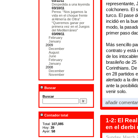
03/11/11
representante, 
Despedida a una leyenda
03/10/11
colchonero. El 
Perea: “Nos jugamos la
turco. El pase 
vida en el choque frente
al Almería de Oltra”.
incidió en la bu
“Queremos ganar por
modo, la pasada
primera vez en el Juegos
del Mediterráneo”
primer paso dad
03/09/11
February
January
Más sencillo pa
2009
December
contrato y está
August
de los intocable
June
February
brasileño de 25
January
2008
Corinthians. De
December
en 28 partidos 
November
alertado a la di
ante la posibili
Buscar
venir solo.
Buscar
añadir comenta
Contador total
1-2: El Rea
Total:
107,085
en el derbi
Hoy:
39
Ayer:
58
Sunday, March 