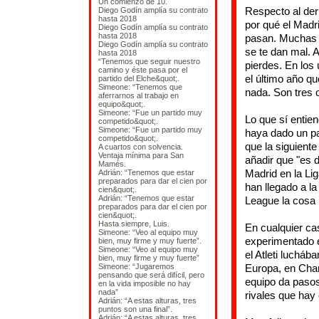
Un comienzo de 10.
Respecto al de
Diego Godín amplía su contrato
hasta 2018
por qué el Madr
Diego Godín amplía su contrato
hasta 2018
pasan. Muchas 
Diego Godín amplía su contrato
se te dan mal. 
hasta 2018
“Tenemos que seguir nuestro
pierdes. En los 
camino y éste pasa por el
el último año qu
partido del Elche&quot;.
Simeone: “Tenemos que
nada. Son tres 
aferrarnos al trabajo en
equipo&quot;.
Simeone: “Fue un partido muy
Lo que sí entien
competido&quot;.
Simeone: “Fue un partido muy
haya dado un pa
competido&quot;.
que la siguiente
A cuartos con solvencia.
Ventaja mínima para San
añadir que "es d
Mamés.
Madrid en la Li
Adrián: “Tenemos que estar
preparados para dar el cien por
han llegado a la
cien&quot;.
Adrián: “Tenemos que estar
League la cosa 
preparados para dar el cien por
cien&quot;.
Hasta siempre, Luis.
En cualquier ca
Simeone: “Veo al equipo muy
experimentado e
bien, muy firme y muy fuerte”.
Simeone: “Veo al equipo muy
el Atleti luchá
bien, muy firme y muy fuerte”
Simeone: “Jugaremos
Europa, en Cham
pensando que será difícil, pero
equipo da pasos
en la vida imposible no hay
nada”
rivales que hay
Adrián: “A estas alturas, tres
puntos son una final”.
Adrián: “A estas alturas, tres