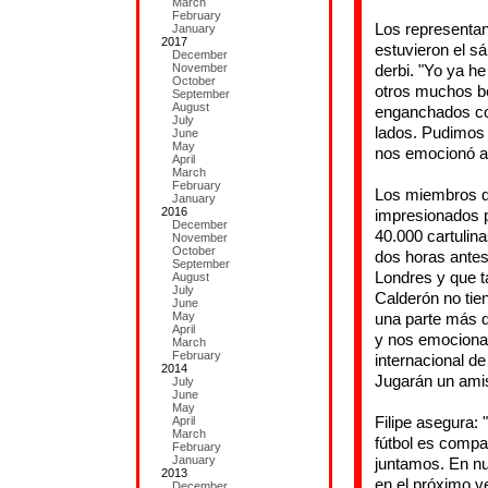
March
February
Los representan
January
2017
estuvieron el s
December
November
derbi. "Yo ya he
October
otros muchos be
September
August
enganchados con
July
lados. Pudimos 
June
May
nos emocionó a 
April
March
February
Los miembros de
January
2016
impresionados po
December
40.000 cartuli
November
October
dos horas antes
September
Londres y que t
August
July
Calderón no tie
June
May
una parte más de
April
y nos emocion
March
February
internacional de
2014
Jugarán un amis
July
June
May
Filipe asegura:
April
March
fútbol es compa
February
January
juntamos. En nue
2013
en el próximo v
December