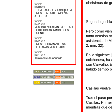
clarísimas de g
fabiola
08/04/19
HOLA RAUL SOY FABIOLA LA
PRESIDENTA DE LA PEÑA
ATLETICA...
fabiola
Segundo gol bl
07/28/18
MUY BUENO ADAN SIGUE ASI
PERO OBLAK TAMBIEN ES
Pero como viene
BUENO
tanta ocasión ro
fabiola
asistencia de M
06/29/17
ERES UN DIAMANTE SAUL
2, min. 32).
LLEGARAS MUY LEJOS
fabiola
En la siguiente 
02/10/17
Totalmente de acuerdo
colchonera, ha 
con Carvalho. E
habido tiempo p
Casillas vuelve
Tras el paso por
Casillas. Prime
mientras que d