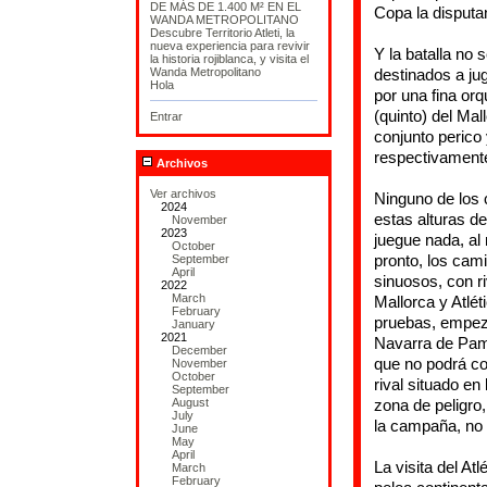
DE MÁS DE 1.400 M² EN EL
Copa la disputa
WANDA METROPOLITANO
Descubre Territorio Atleti, la
nueva experiencia para revivir
Y la batalla no 
la historia rojiblanca, y visita el
Wanda Metropolitano
destinados a ju
Hola
por una fina orq
(quinto) del Mal
Entrar
conjunto perico 
respectivament
Archivos
Ver archivos
Ninguno de los 
2024
estas alturas d
November
2023
juegue nada, al
October
pronto, los cam
September
April
sinuosos, con ri
2022
March
Mallorca y Atlé
February
pruebas, empeza
January
2021
Navarra de Pamp
December
que no podrá co
November
October
rival situado e
September
August
zona de peligro
July
la campaña, no 
June
May
April
La visita del At
March
February