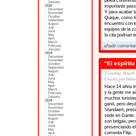
pelea continenta
January
importante paso
2020
December
Y para acabar la
November
October
Quique, como ha
September
encuentro con l
August
July
equipos de la z
June
la cita podrían 
May
April
March
añadir comenta
February
January
2019
December
November
"El espírit
October
September
August
Tuesday, March
July
June
Escrito por fabio
May
April
Hace 14 años tr
March
y la gente me a
February
January
muchos turistas,
2018
ganó, pero desde
December
November
Standaert, pres
October
sede en Gante, 
September
August
son belgas, per
July
June
presenciando el 
May
comenta Filip.
April