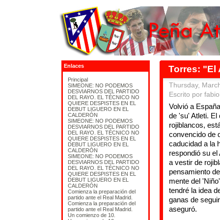
Enlaces
Torres: "El
Principal
Thursday, March
SIMEONE: NO PODEMOS
DESVIARNOS DEL PARTIDO
Escrito por fabio
DEL RAYO. EL TÉCNICO NO
QUIERE DESPISTES EN EL
Volvió a España
DEBUT LIGUERO EN EL
de 'su' Atleti. 
CALDERÓN
SIMEONE: NO PODEMOS
rojiblancos, est
DESVIARNOS DEL PARTIDO
DEL RAYO. EL TÉCNICO NO
convencido de q
QUIERE DESPISTES EN EL
caducidad a la 
DEBUT LIGUERO EN EL
CALDERÓN
respondió su el 
SIMEONE: NO PODEMOS
a vestir de roji
DESVIARNOS DEL PARTIDO
DEL RAYO. EL TÉCNICO NO
pensamiento de 
QUIERE DESPISTES EN EL
DEBUT LIGUERO EN EL
mente del 'Niño
CALDERÓN
tendré la idea d
Comienza la preparación del
partido ante el Real Madrid.
ganas de seguir
Comienza la preparación del
aseguró.
partido ante el Real Madrid.
Un comienzo de 10.