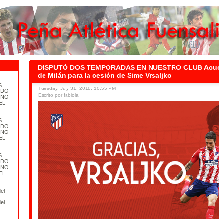
DISPUTÓ DOS TEMPORADAS EN NUESTRO CLUB Acuerd
de Milán para la cesión de Sime Vrsaljko
S
Tuesday, July 31, 2018, 10:55 PM
IDO
Escrito por fabiola
 NO
EL
S
IDO
 NO
EL
S
IDO
 NO
EL
el
.
el
.