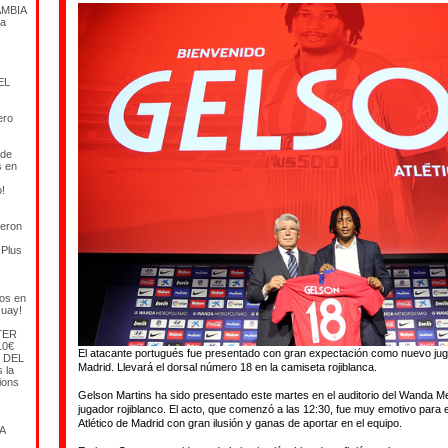
MBIA
a
EL
ero
 de
s en
o!
ieron
 Plus
cos en
Quay!
TER
10€
El atacante portugués fue presentado con gran expectación como nuevo juga
 DEL
Madrid. Llevará el dorsal número 18 en la camiseta rojiblanca.
 la
ions
Gelson Martins ha sido presentado este martes en el auditorio del Wanda M
jugador rojiblanco. El acto, que comenzó a las 12:30, fue muy emotivo para el
Atlético de Madrid con gran ilusión y ganas de aportar en el equipo.
A