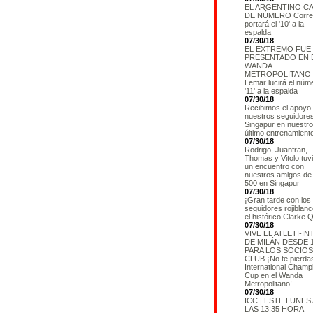
EL ARGENTINO CA
DE NÚMERO Corre
portará el '10' a la
espalda
07/30/18
EL EXTREMO FUE
PRESENTADO EN 
WANDA
METROPOLITANO
Lemar lucirá el núm
'11' a la espalda
07/30/18
Recibimos el apoyo
nuestros seguidore
Singapur en nuestro
último entrenamient
07/30/18
Rodrigo, Juanfran,
Thomas y Vitolo tuv
un encuentro con
nuestros amigos de
500 en Singapur
07/30/18
¡Gran tarde con los
seguidores rojiblan
el histórico Clarke 
07/30/18
VIVE EL ATLETI-IN
DE MILÁN DESDE 
PARA LOS SOCIOS
CLUB ¡No te pierdas
International Champ
Cup en el Wanda
Metropolitano!
07/30/18
ICC | ESTE LUNES 
LAS 13:35 HORA