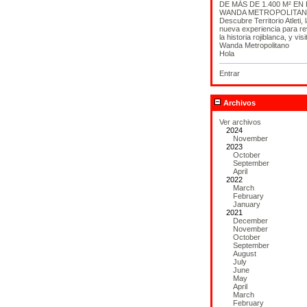
DE MÁS DE 1.400 M² EN 
WANDA METROPOLITA
Descubre Territorio Atleti, 
nueva experiencia para rev
la historia rojiblanca, y visi
Wanda Metropolitano
Hola
Entrar
Archivos
Ver archivos
2024
November
2023
October
September
April
2022
March
February
January
2021
December
November
October
September
August
July
June
May
April
March
February