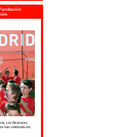
Fundación
ción
cia, Los Alcázares,
se han celebrado los