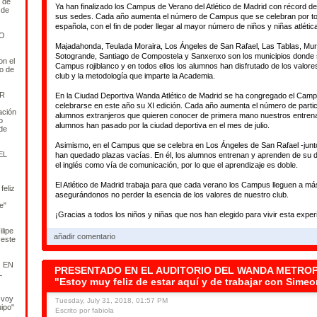
r de
Ya han finalizado los Campus de Verano del Atlético de Madrid con récord de
 de
sus sedes. Cada año aumenta el número de Campus que se celebran por to
española, con el fin de poder llegar al mayor número de niños y niñas atlétic
O
Majadahonda, Teulada Moraira, Los Ángeles de San Rafael, Las Tablas, Mur
Sotogrande, Santiago de Compostela y Sanxenxo son los municipios donde 
n el
Campus rojiblanco y en todos ellos los alumnos han disfrutado de los valor
o de
club y la metodología que imparte la Academia.
OR
En la Ciudad Deportiva Wanda Atlético de Madrid se ha congregado el Campu
celebrarse en este año su XI edición. Cada año aumenta el número de partic
ación
alumnos extranjeros que quieren conocer de primera mano nuestros entren
o
alumnos han pasado por la ciudad deportiva en el mes de julio.
de
Asimismo, en el Campus que se celebra en Los Ángeles de San Rafael -jun
EL
han quedado plazas vacías. En él, los alumnos entrenan y aprenden de su de
el inglés como vía de comunicación, por lo que el aprendizaje es doble.
El Atlético de Madrid trabaja para que cada verano los Campus lleguen a má
feliz
asegurándonos no perder la esencia de los valores de nuestro club.
e"
¡Gracias a todos los niños y niñas que nos han elegido para vivir esta exper
lipe
añadir comentario
 este
 EN
PRESENTADO EN EL AUDITORIO DEL WANDA METROP
L
"Estoy muy feliz de estar aquí y de trabajar con Sime
 voy
Tuesday, July 31, 2018, 01:57 PM
uipo"
Escrito por fabiola