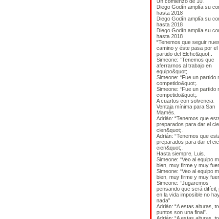
Un comienzo de 10.
Diego Godín amplía su co
hasta 2018
Diego Godín amplía su co
hasta 2018
Diego Godín amplía su co
hasta 2018
“Tenemos que seguir nues
camino y éste pasa por el
partido del Elche&quot;.
Simeone: “Tenemos que
aferrarnos al trabajo en
equipo&quot;.
Simeone: “Fue un partido
competido&quot;.
Simeone: “Fue un partido
competido&quot;.
A cuartos con solvencia.
Ventaja mínima para San
Mamés.
Adrián: “Tenemos que est
preparados para dar el ci
cien&quot;.
Adrián: “Tenemos que est
preparados para dar el ci
cien&quot;.
Hasta siempre, Luis.
Simeone: “Veo al equipo 
bien, muy firme y muy fuer
Simeone: “Veo al equipo 
bien, muy firme y muy fuer
Simeone: “Jugaremos
pensando que será difícil,
en la vida imposible no ha
nada”
Adrián: “A estas alturas, t
puntos son una final”.
Adrián: “A estas alturas, t