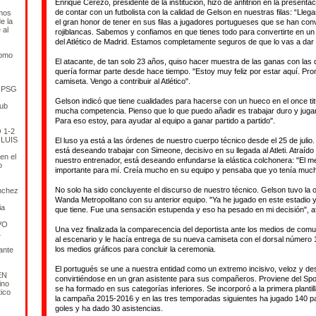
Enrique Cerezo, presidente de la institución, hizo de anfitrión en la presenta
de contar con un futbolista con la calidad de Gelson en nuestras filas: “Lleg
mos
e la
el gran honor de tener en sus filas a jugadores portugueses que se han con
 al
rojiblancas. Sabemos y confiamos en que tienes todo para convertirte en un
del Atlético de Madrid. Estamos completamente seguros de que lo vas a dar 
como
El atacante, de tan solo 23 años, quiso hacer muestra de las ganas con las q
quería formar parte desde hace tiempo. "Estoy muy feliz por estar aquí. Pro
camiseta. Vengo a contribuir al Atlético".
 PSG
Gelson indicó que tiene cualidades para hacerse con un hueco en el once tit
lub
mucha competencia. Pienso que lo que puedo añadir es trabajar duro y juga
Para eso estoy, para ayudar al equipo a ganar partido a partido".
 1-2
 LUIS
El luso ya está a las órdenes de nuestro cuerpo técnico desde el 25 de juli
está deseando trabajar con Simeone, decisivo en su llegada al Atleti. Atraído
en el
nuestro entrenador, está deseando enfundarse la elástica colchonera: "El m
o
importante para mí. Creía mucho en su equipo y pensaba que yo tenía mucho
No solo ha sido concluyente el discurso de nuestro técnico. Gelson tuvo la o
chez
Wanda Metropolitano con su anterior equipo. "Ya he jugado en este estadio y
ia
que tiene. Fue una sensación estupenda y eso ha pesado en mi decisión", a
VO
Una vez finalizada la comparecencia del deportista ante los medios de com
L
al escenario y le hacía entrega de su nueva camiseta con el dorsal número
O
los medios gráficos para concluir la ceremonia.
 ante
El portugués se une a nuestra entidad como un extremo incisivo, veloz y de
EN
convirtiéndose en un gran asistente para sus compañeros. Proviene del Spo
ino
se ha formado en sus categorías inferiores. Se incorporó a la primera plantill
tico
la campaña 2015-2016 y en las tres temporadas siguientes ha jugado 140 p
goles y ha dado 30 asistencias.