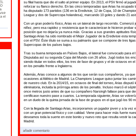
EL
su filial hasta que dio el salto al primer equipo. En 2013, el PSV firmó al jug
NO
reforzar su flanco derecho. En las cinco temporadas que Arias ha ocupado 
la
ha disputado 173 partidos (136 en la Eredivisie, 12 de Copa, 10 de Champi
ivir
League y dos de Supercopa holandesa), marcando 10 goles y dando 21 asis
ta el
Con un gran poderío físico, Arias es un lateral de largo recorrido. Comenzó
niñez, pero esa rapidez y resistencia que le caracterizan le hicieron probar 
posición que no dejaría ya nunca más. Gracias a sus grandes aptitudes físic
Santiago Arias ha sido nombrado el Mejor Jugador de la Eredivisie esta tempo
con el PSV. Éste título se suma a su palmarés que se compone de tres liga
Supercopas de los países bajos.
Tras su buena temporada en Países Bajos, el lateral fue convocado para el 
Disputaba así su segunda Copa del Mundo con 26 años. Jugó todos los enc
siendo titular en todos ellos, los tres de fase de grupos y el de octavos en e
en los penaltis frente a Inglaterra.
Además, Arias conoce a algunos de los que serán sus compañeros, ya que 
ocasiones al Atlético de Madrid. La Champions League quiso juntar los cami
de nuestro club. En la 2014/15, en octavos de final del torneo, Arias disputó 
eliminatoria, incluida la prórroga antes de los penaltis. Incluso marcó el sép
once metros justo antes de que su compañero Narsingh fallase para que d
certificase nuestro pase a cuartos. La temporada siguiente, Arias se volverí
en un duelo de la quinta jornada de la fase de grupos en el que jugó los 90 m
Con la llegada de Santiago Arias, incorporamos un jugador joven y a la vez
con un gran potencial físico y con calidad. Viene para hacer más fuerte nuestr
deseamos toda la suerte en este bonito y nuevo reto que resulta vestir la cam
Madrid.
añadir comentario