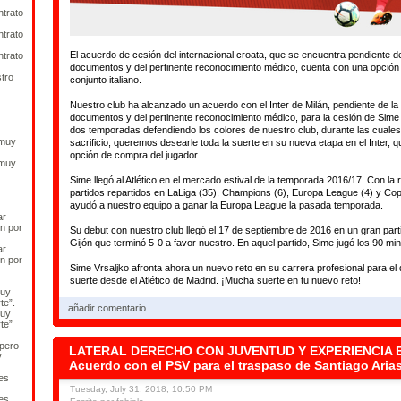
ntrato
ntrato
El acuerdo de cesión del internacional croata, que se encuentra pendiente de
ntrato
documentos y del pertinente reconocimiento médico, cuenta con una opción
tro
conjunto italiano.
Nuestro club ha alcanzado un acuerdo con el Inter de Milán, pendiente de la 
documentos y del pertinente reconocimiento médico, para la cesión de Sime
dos temporadas defendiendo los colores de nuestro club, durante las cuales
 muy
sacrificio, queremos desearle toda la suerte en su nueva etapa en el Inter, 
opción de compra del jugador.
 muy
Sime llegó al Atlético en el mercado estival de la temporada 2016/17. Con la 
partidos repartidos en LaLiga (35), Champions (6), Europa League (4) y Cop
ayudó a nuestro equipo a ganar la Europa League la pasada temporada.
ar
en por
Su debut con nuestro club llegó el 17 de septiembre de 2016 en un gran parti
Gijón que terminó 5-0 a favor nuestro. En aquel partido, Sime jugó los 90 min
ar
en por
Sime Vrsaljko afronta ahora un nuevo reto en su carrera profesional para 
suerte desde el Atlético de Madrid. ¡Mucha suerte en tu nuevo reto!
muy
te”.
añadir comentario
muy
te”
 pero
LATERAL DERECHO CON JUVENTUD Y EXPERIENCIA 
y
Acuerdo con el PSV para el traspaso de Santiago Aria
res
Tuesday, July 31, 2018, 10:50 PM
res