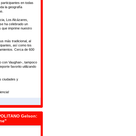
 participantes en todas
da la geografía
as.
cia, Los Alcázares,
se ha celebrado un
es que imprime nuestro
s más tradicional, al
ipantes, así como los
amientos. Cerca de 600
to con Vaughan-, tampoco
porte favorito utilizando
s ciudades y
iencia!
OLITANO Gelson:
one"