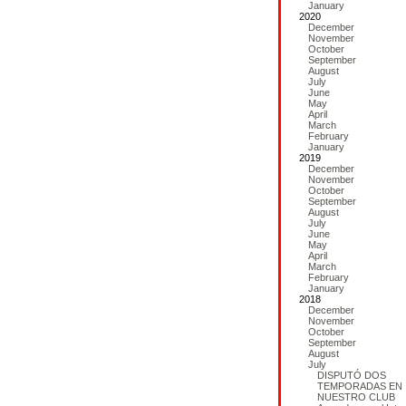
January
2020
December
November
October
September
August
July
June
May
April
March
February
January
2019
December
November
October
September
August
July
June
May
April
March
February
January
2018
December
November
October
September
August
July
DISPUTÓ DOS
TEMPORADAS EN
NUESTRO CLUB