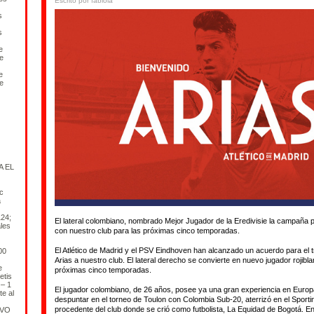
Escrito por fabiola
s
s
e
e
e
e
A EL
c
a
24;
El lateral colombiano, nombrado Mejor Jugador de la Eredivisie la campañ
les
con nuestro club para las próximas cinco temporadas.
El Atlético de Madrid y el PSV Eindhoven han alcanzado un acuerdo para el 
00
Arias a nuestro club. El lateral derecho se convierte en nuevo jugador rojibla
e
próximas cinco temporadas.
etis
– 1
El jugador colombiano, de 26 años, posee ya una gran experiencia en Europa
e al
despuntar en el torneo de Toulon con Colombia Sub-20, aterrizó en el Sporti
procedente del club donde se crió como futbolista, La Equidad de Bogotá. En e
IVO