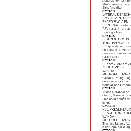
Acuerdo con el Inte
Milán para la cesión
Sime Vrsaljko
07/31/18
LATERAL DERECH
CON JUVENTUD Y
EXPERIENCIA EN
EUROPA Acuerdo co
PSV para el traspas
Santiago Arias
07/31/18
DISTRIBUIDOS P
TODA ESPAÑA Los
Campus de la Fund
concluyen un veran
más con gran éxito 
participación
07/31/18
PRESENTADO EN 
AUDITORIO DEL
WANDA
METROPOLITANO
Gelson: "Estoy muy 
de estar aquí y de
trabajar con Simeon
07/31/18
Vuelta al trabajo de
Godín, Giménez y Fi
Luis en la sesión de
lunes
07/30/18
FUE PRESENTADO
EL AUDITORIO DE
WANDA
METROPOLITANO
Thomas Lemar: "Lo
a dar todo por el eq
07/30/18