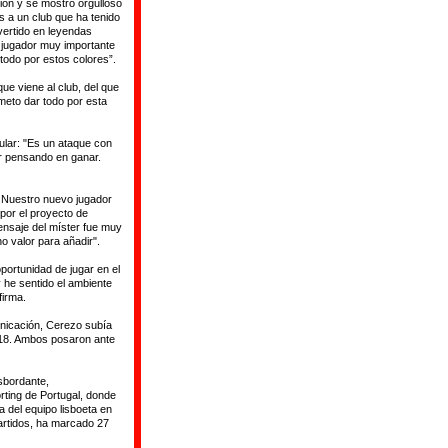
ción y se mostró orgulloso
as a un club que ha tenido
vertido en leyendas
 jugador muy importante
todo por estos colores”.
ue viene al club, del que
meto dar todo por esta
ular: "Es un ataque con
r pensando en ganar.
o. Nuestro nuevo jugador
 por el proyecto de
ensaje del míster fue muy
 valor para añadir".
portunidad de jugar en el
 he sentido el ambiente
firma.
unicación, Cerezo subía
 18. Ambos posaron ante
sbordante,
rting de Portugal, donde
a del equipo lisboeta en
artidos, ha marcado 27