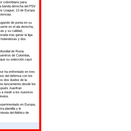
ador colombiano para
la banda derecha del PSV
ons League, 13 de Europa
tencias.
 jugando de punta en su
suerte en el ala derecha,
as y su calidad,
rada tras ganar la liga
s holandesas y dos
Mundial de Rusia.
uentros de Colombia,
l que su selección cayó
se ha enfrentado en tres
nos del defensa con los
los dos duelos de la
timo lanzamiento desde los
espués Juanfran
a a medir a los nuestros
inutos.
 experimentado en Europa,
a plantilla y le
iseta del Atlético de