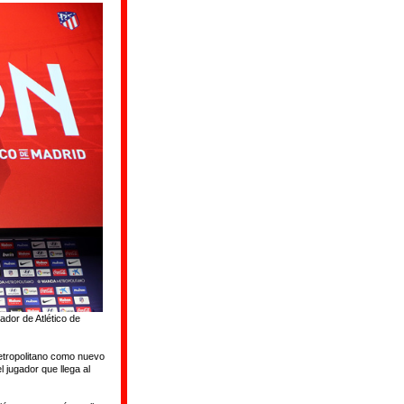
dor de Atlético de
etropolitano como nuevo
 jugador que llega al