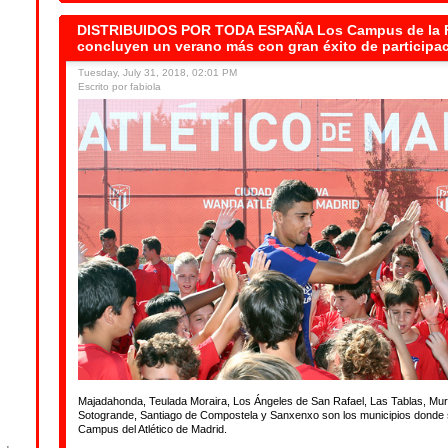
DISTRIBUIDOS POR TODA ESPAÑA Los Campus de la 
concluyen un verano más con gran éxito de participa
Tuesday, July 31, 2018, 02:01 PM
Escrito por fabiola
Majadahonda, Teulada Moraira, Los Ángeles de San Rafael, Las Tablas, Mur
Sotogrande, Santiago de Compostela y Sanxenxo son los municipios donde 
Campus del Atlético de Madrid.