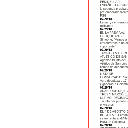
PENINSULAR
ESPAÑOLA Afronta
la segunda prueba d
pretemporada frente
PSG
07/29/18
Lemar ya entrena 
rojiblanco
07/29/18
EN LA PREVIA AL
CHOQUE ANTE EL
Simeone: “Vamos a
enfrentarnos a un c
importante”
07/29/18
TAMPICO MADERO
ATLÉTICO DE SAN
Agónico triunfo del
Atlético de San Luis 
tiempo de descuent
07/29/18
LISTA DE
CONVOCADAS Sán
Vera desplaza a 17
jugadoras a Colomb
07/28/18
ADÁN, QUE DETU
TRES Y MARCÓ E
ÚLTIMO, DECISIV
Triunfo por penaltis
el Arsenal
07/28/18
EL 4 DE AGOSTO 
BOGOTÁ El Femen
se enfrentará al Atlé
Huila en Colombia
07/28/18