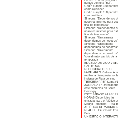
puntos son una final”.
Godín cumple 150 partido
como rojiblanco.
Godín cumple 150 partido
como rojiblanco
Simeone: “Dependemos d
nosotros mismos para est
final de temporada”.
Simeone: “Dependemos d
nosotros mismos para est
final de temporada”
Simeone: “Únicamente
dependemos de nosotros”
Simeone: “Únicamente
dependemos de nosotros”
Simeone: “Únicamente
dependemos de nosotros”
Vota el mejor partido de la
temporada
EL CELTA DE VIGO VISIT
CALDERON
RECOGIDA POR SUS
FAMILIARES Radomir Anti
recibió, a título póstumo, l
insignia de Plata del club
TERCERA RFEF &amp;#1
JORNADA 17 Derbi de filia
este miércoles en Santo
Domingo
ESTE SÁBADO A LAS 12:
HORAS Disponibles las
entradas para el Atlético d
Madrid Femenino – Real B
ATLÉTICO DE MADRID 6 
REAL BETIS Goleada frent
Betis
UN ESPACIO INTERACT