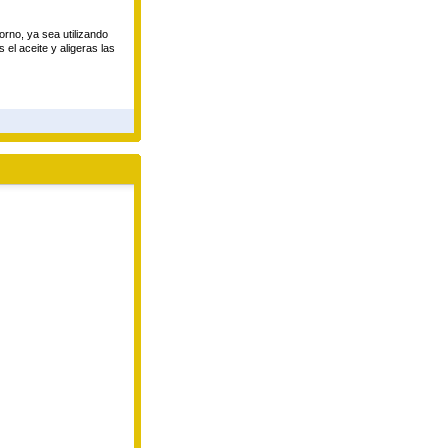
orno, ya sea utilizando
 el aceite y aligeras las