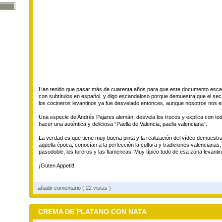
Han tenido que pasar más de cuarenta años para que este documento escan
con subtítulos en español, y digo escandaloso porque demuestra que el sec
los cocineros levantinos ya fue desvelado entonces, aunque nosotros nos 
Una especie de Andrés Pajares alemán, desvela los trucos y explica con todo
hacer una auténtica y deliciosa “Paella de Valencia, paella valenciana“.
La verdad es que tiene muy buena pinta y la realización del vídeo demuestr
aquella época, conocían a la perfección la cultura y tradiciones valencianas, 
pasodoble, los toreros y las flamencas. Muy típico todo de esa zona levantin
¡Guten Appetit!
añadir comentario
( 22 vistas )
CREMA DE PLATANO CON NATA