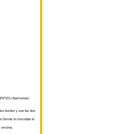
NTES (4personas)
 los bordes y une las dos
.Derrite el chocolate el
r encima.