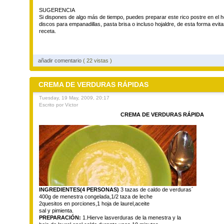
SUGERENCIA
Si dispones de algo más de tiempo, puedes preparar este rico postre en el h
discos para empanadillas, pasta brisa o incluso hojaldre, de esta forma evitas
receta.
añadir comentario
( 22 vistas )
CREMA DE VERDURAS RÁPIDAS
Tuesday, 19 May, 2009, 20:17
Escrito por Victor
CREMA DE VERDURAS RÁPIDA
INGREDIENTES(4 PERSONAS)
3 tazas de caldo de verduras´
400g de menestra congelada,1/2 taza de leche
2quesitos en porciones,1 hoja de laurel,aceite
sal y pimienta.
PREPARACIÓN:
1.Hierve lasverduras de la menestra y la