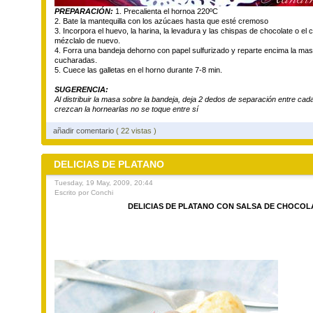
PREPARACIÓN:
1. Precalienta el hornoa 220ºC
2. Bate la mantequilla con los azúcaes hasta que esté cremoso
3. Incorpora el huevo, la harina, la levadura y las chispas de chocolate o el 
mézclalo de nuevo.
4. Forra una bandeja dehorno con papel sulfurizado y reparte encima la ma
cucharadas.
5. Cuece las galletas en el horno durante 7-8 min.
SUGERENCIA:
Al distribuir la masa sobre la bandeja, deja 2 dedos de separación entre cad
crezcan la hornearlas no se toque entre sí
añadir comentario
( 22 vistas )
DELICIAS DE PLATANO
Tuesday, 19 May, 2009, 20:44
Escrito por Conchi
DELICIAS DE PLATANO CON SALSA DE CHOCOL