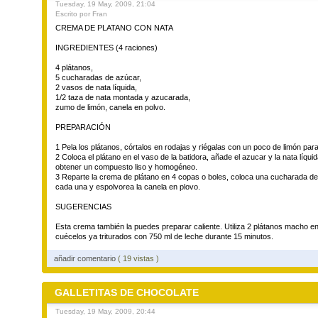
Tuesday, 19 May, 2009, 21:04
Escrito por Fran
CREMA DE PLATANO CON NATA
INGREDIENTES (4 raciones)
4 plátanos,
5 cucharadas de azúcar,
2 vasos de nata líquida,
1/2 taza de nata montada y azucarada,
zumo de limón, canela en polvo.
PREPARACIÓN
1 Pela los plátanos, córtalos en rodajas y riégalas con un poco de limón pa
2 Coloca el plátano en el vaso de la batidora, añade el azucar y la nata líquida
obtener un compuesto liso y homogéneo.
3 Reparte la crema de plátano en 4 copas o boles, coloca una cucharada d
cada una y espolvorea la canela en plovo.
SUGERENCIAS
Esta crema también la puedes preparar caliente. Utiliza 2 plátanos macho e
cuécelos ya triturados con 750 ml de leche durante 15 minutos.
añadir comentario
( 19 vistas )
GALLETITAS DE CHOCOLATE
Tuesday, 19 May, 2009, 20:44