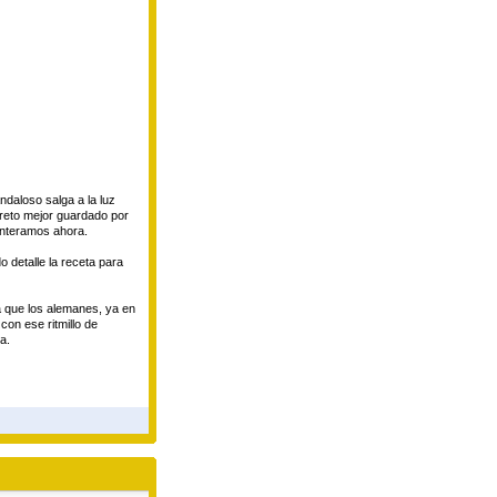
daloso salga a la luz
reto mejor guardado por
enteramos ahora.
 detalle la receta para
a que los alemanes, ya en
con ese ritmillo de
a.