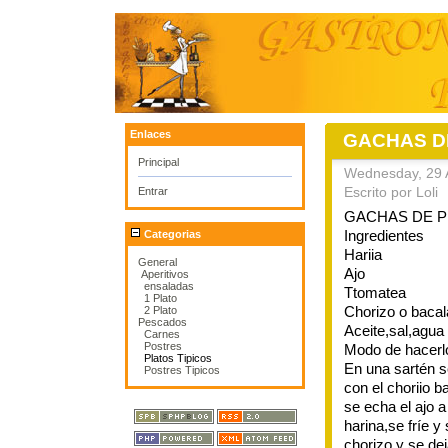
Enlaces
GACHAS D
Principal
Wednesday, 29 A
Entrar
Escrito por Loli
GACHAS DE P
Ingredientes
Categorias
Hariia
General
Ajo
Aperitivos
ensaladas
Ttomatea
1 Plato
Chorizo o bacal
2 Plato
Pescados
Aceite,sal,agua
Carnes
Postres
Modo de hacerl
Platos Tipicos
En una sartén s
Postres Tipicos
con el choriio b
se echa el ajo 
harina,se fríe 
chorizo y se dej