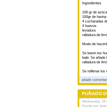
Ingredientes
100 gr de azúca
100gr de harina
4 cucharadas de 
4 huevos
levadura
ralladura de lim
Modo de hacerl
Se baren los hu
batir. Se añade
ralladura de li
Se relllenar los
añadir comenta
PUÑADO D
Wednesday, 29 A
Escrito por Jos