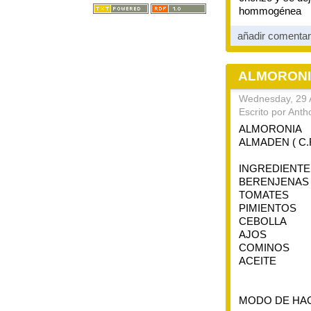
hommogénea
añadir comenta
ALMORON
Wednesday, 29 A
Escrito por Anth
ALMORONIA
ALMADEN ( C.
INGREDIENTE
BERENJENAS
TOMATES
PIMIENTOS
CEBOLLA
AJOS
COMINOS
ACEITE
MODO DE HA