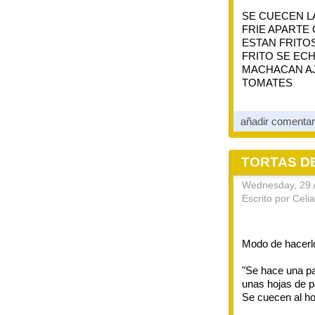
SE CUECEN L
FRIE APARTE 
ESTAN FRITO
FRITO SE EC
MACHACAN AJ
TOMATES
añadir comenta
TORTAS D
Wednesday, 29 A
Escrito por Celi
Modo de hacerl
"Se hace una pa
unas hojas de p
Se cuecen al ho