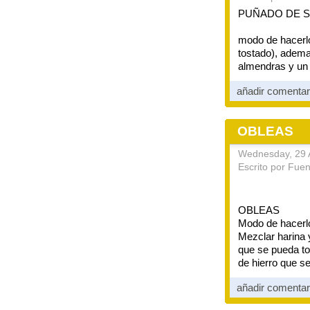
PUÑADO DE S
modo de hacerl
tostado), adema
almendras y un 
añadir comenta
OBLEAS
Wednesday, 29 A
Escrito por Fue
OBLEAS
Modo de hacerl
Mezclar harina 
que se pueda t
de hierro que s
añadir comenta